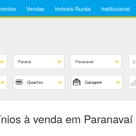
mentos
Vendas
Imóveis Rurais
Institucional
ínios
Paraná
Paranavaí
Quartos
Garagem
nios à venda em Paranavaí 