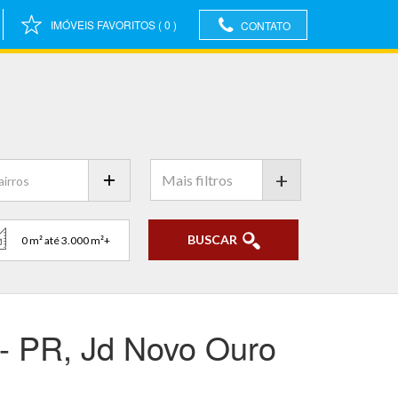
IMÓVEIS FAVORITOS
(
0
)
CONTATO
+
BUSCAR
- PR, Jd Novo Ouro