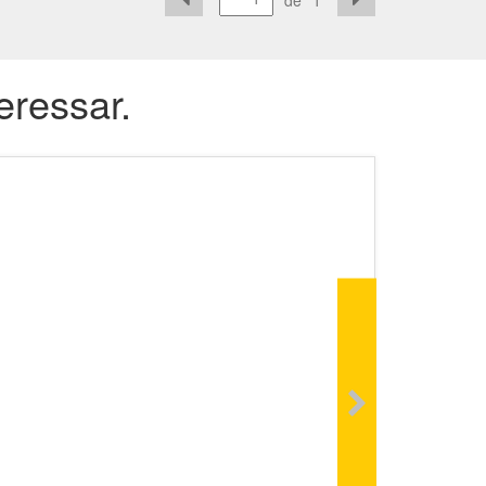
de
1
eressar.