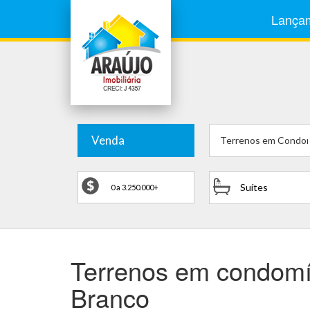
Lança
Venda
Terrenos em Condom
Suítes
Terrenos em condomí
Branco