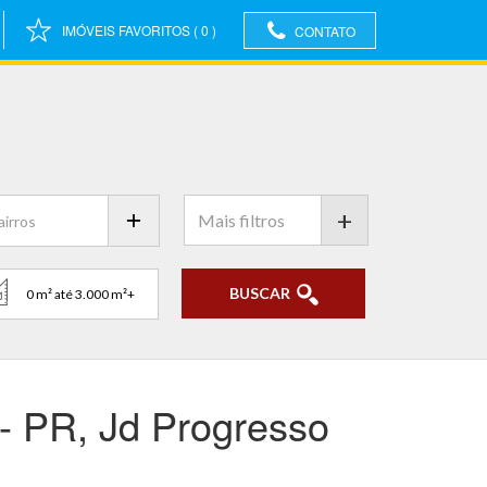
IMÓVEIS FAVORITOS
(
0
)
CONTATO
+
BUSCAR
- PR, Jd Progresso