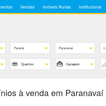
mentos
Vendas
Imóveis Rurais
Institucional
ínios
Paraná
Paranavaí
Quartos
Garagem
nios à venda em Paranavaí 