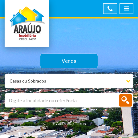
Venda
Casas ou Sobrados
+ Adicionar filtros