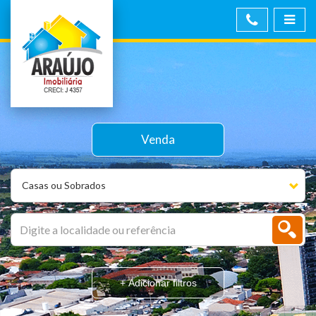
Venda
Casas ou Sobrados
+ Adicionar filtros