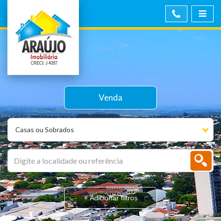
Venda
Casas ou Sobrados
+ Adicionar filtros