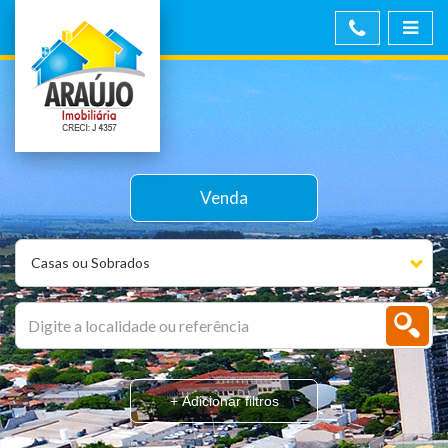
Venda
Casas ou Sobrados
+ Adicionar filtros