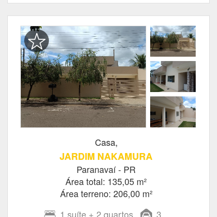
Casa,
JARDIM NAKAMURA
Paranavaí - PR
Área total: 135,05 m²
Área terreno: 206,00 m²
1
suíte
+ 2
quartos
3