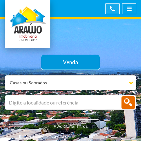
Venda
Casas ou Sobrados
+ Adicionar filtros