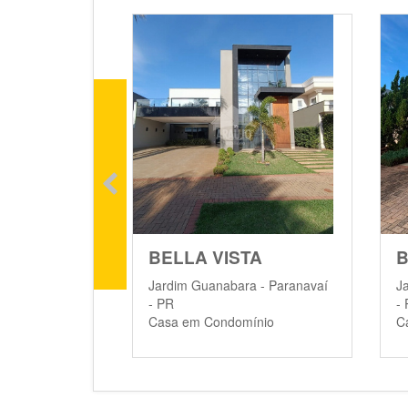
BELLA VISTA
B
Jardim Guanabara - Paranavaí
J
- PR
-
Casa em Condomínio
C