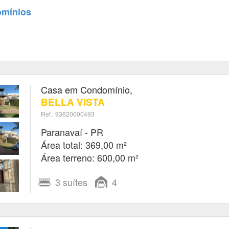
omínios
Casa em Condomínio,
BELLA VISTA
Ref.: 93620000493
Paranavaí - PR
Área total: 369,00 m²
Área terreno: 600,00 m²
3
suítes
4