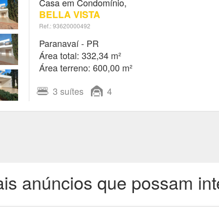
Casa em Condomínio,
BELLA VISTA
Ref.: 93620000492
Paranavaí - PR
Área total: 332,34 m²
Área terreno: 600,00 m²
3
suítes
4
is anúncios que possam int