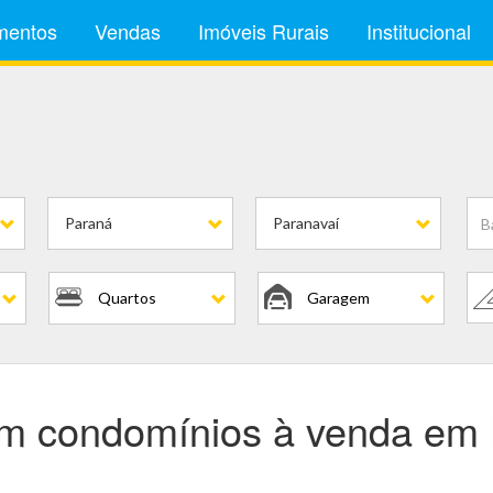
mentos
Vendas
Imóveis Rurais
Institucional
em Condomínios
Paraná
Paranavaí
Quartos
Garagem
m condomínios à venda em P