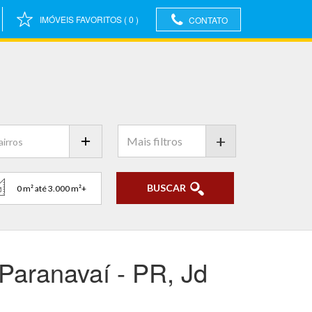
IMÓVEIS FAVORITOS
(
0
)
CONTATO
+
BUSCAR
aranavaí - PR, Jd