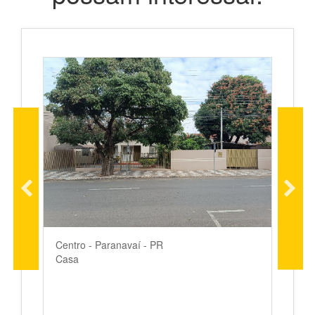
Centro - Paranavaí - PR
C
Casa
S