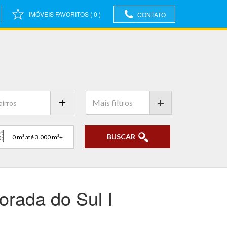
IMÓVEIS FAVORITOS
(
0
)
CONTATO
+
BUSCAR
orada do Sul I