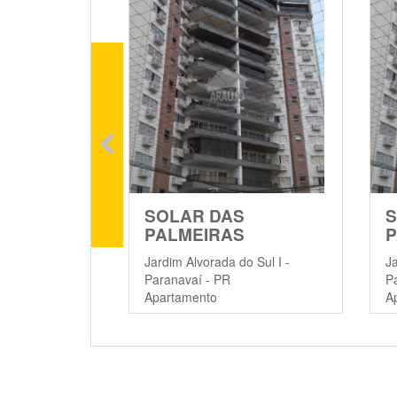
SOLAR DAS
S
PALMEIRAS
P
Jardim Alvorada do Sul I -
Ja
Paranavaí - PR
P
Apartamento
A