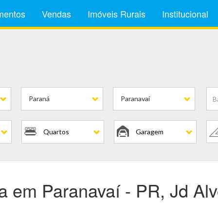
mentos
Vendas
Imóveis Rurais
Institucional
Paraná
Paranavaí
Quartos
Garagem
 em Paranavaí - PR, Jd Alv