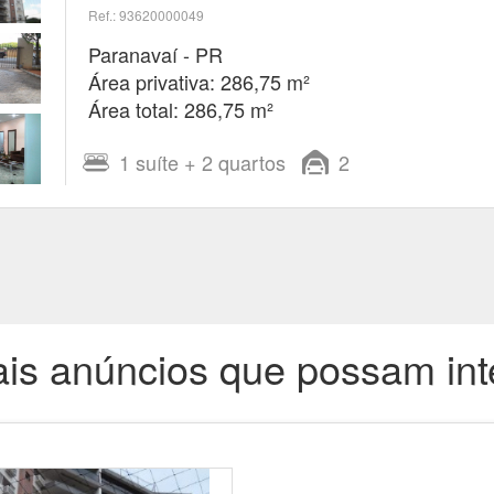
Ref.: 93620000049
Paranavaí - PR
Área privativa: 286,75 m²
Área total: 286,75 m²
1
suíte
+ 2
quartos
2
is anúncios que possam int